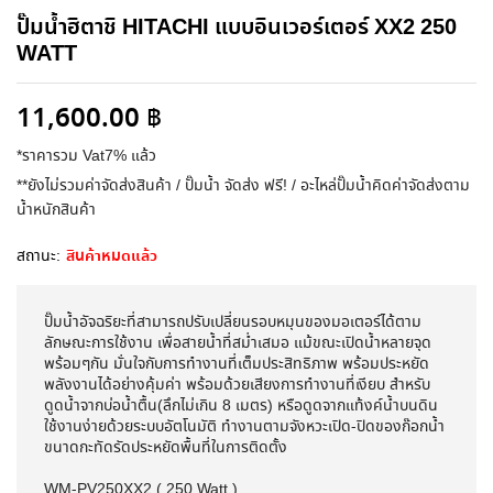
ปั๊มน้ำฮิตาชิ HITACHI แบบอินเวอร์เตอร์ XX2 250
WATT
11,600.00
฿
*ราคารวม Vat7% แล้ว
**ยังไม่รวมค่าจัดส่งสินค้า / ปั๊มน้ำ จัดส่ง ฟรี! / อะไหล่ปั๊มน้ำคิดค่าจัดส่งตาม
น้ำหนักสินค้า
สถานะ:
สินค้าหมดแล้ว
ปั๊มน้ำอัจฉริยะที่สามารถปรับเปลี่ยนรอบหมุนของมอเตอร์ได้ตาม
ลักษณะการใช้งาน เพื่อสายน้ำที่สม่ำเสมอ แม้ขณะเปิดน้ำหลายจุด
พร้อมๆกัน มั่นใจกับการทำงานที่เต็มประสิทธิภาพ พร้อมประหยัด
พลังงานได้อย่างคุ้มค่า พร้อมด้วยเสียงการทำงานที่เงียบ สำหรับ
ดูดน้ำจากบ่อน้ำตื้น(ลึกไม่เกิน 8 เมตร) หรือดูดจากแท้งค์น้ำบนดิน
ใช้งานง่ายด้วยระบบอัตโนมัติ ทำงานตามจังหวะเปิด-ปิดของก๊อกน้ำ
ขนาดกะทัดรัดประหยัดพื้นที่ในการติดตั้ง
WM-PV250XX2 ( 250 Watt )