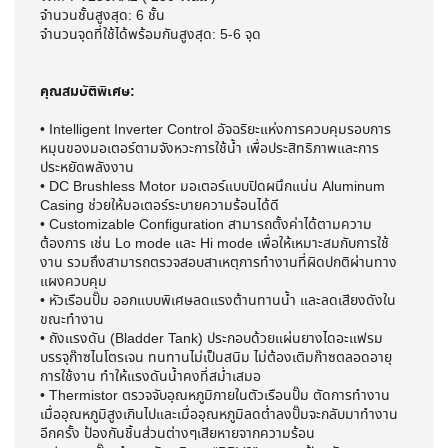
จำนวนชั้นสูงสุด: 6 ชั้น
จำนวนจุดที่ใช้ได้พร้อมกันสูงสุด: 5-6 จุด
คุณสมบัติพิเศษ:
• Intelligent Inverter Control อัจฉริยะแห่งการควบคุมรอบการ
หมุนของมอเตอร์ตามจังหวะการใช้น้ำ เพื่อประสิทธิภาพและการ
ประหยัดพลังงาน
• DC Brushless Motor มอเตอร์แบบปิดผนึกแน่น Aluminum
Casing ช่วยให้มอเตอร์ระบายความร้อนได้ดี
• Customizable Configuration สามารถตั้งค่าได้ตามความ
ต้องการ เช่น Lo mode และ Hi mode เพื่อให้เหมาะสมกับการใช้
งาน รวมถึงสามารถตรวจสอบสาเหตุการทำงานที่ผิดปกติผ่านทาง
แผงควบคุม
• หัวเรือนปั๊ม ออกแบบพิเศษลดแรงต้านทานน้ำ และลดเสียงดังใน
ขณะทำงาน
• ถังแรงดัน (Bladder Tank) ประกอบด้วยแผ่นยางไดอะแฟรม
บรรจุก๊าซไนโตรเจน ทนทานไม่เป็นสนิม ไม่ต้องเติมก๊าซตลอดอายุ
การใช้งาน ทำให้แรงดันน้ำคงที่สม่ำเสมอ
• Thermistor ตรวจจับอุณหภูมิภายในตัวเรือนปั๊ม ตัดการทำงาน
เมื่ออุณหภูมิสูงเกินไปและเมื่ออุณหภูมิลดต่ำลงปั๊มจะกลับมาทำงาน
อีกครั้ง ป้องกันชิ้นส่วนต่างๆเสียหายจากความร้อน