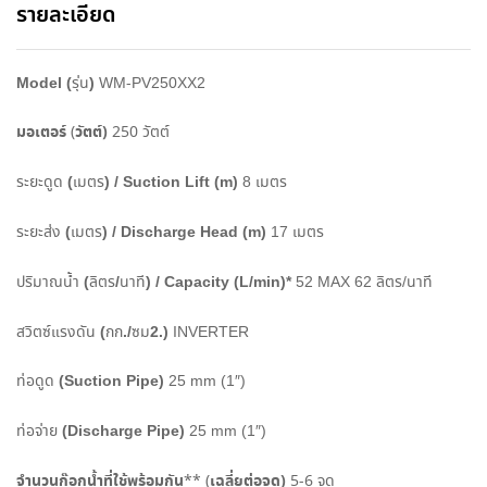
รายละเอียด
Model (
)
รุ่น
WM-PV250XX2
มอเตอร์
วัตต์
)
(
250
วัตต์
(
) / Suction Lift (m)
ระยะดูด
เมตร
8
เมตร
(
) / Discharge Head (m)
ระยะส่ง
เมตร
17
เมตร
(
/
) / Capacity (L/min)*
ปริมาณน้ำ
ลิตร
นาที
52 MAX 62
ลิตร
/
นาที
(
./
2.)
สวิตซ์แรงดัน
กก
ซม
INVERTER
(Suction Pipe)
ท่อดูด
25 mm (1″)
(Discharge Pipe)
ท่อจ่าย
25 mm (1″)
จำนวนก๊อกน้ำที่ใช้พร้อมกัน
เฉลี่ยต่อจุด
)
** (
5-6
จุด