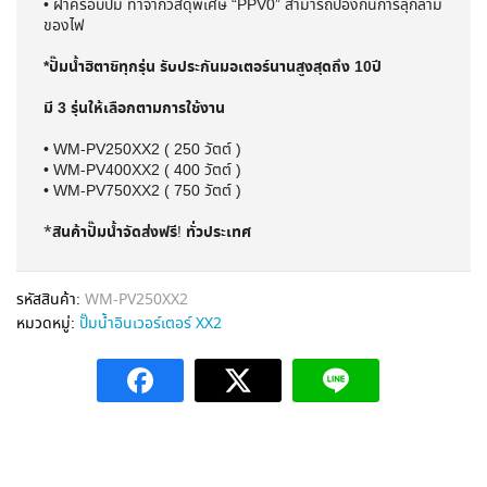
• ฝาครอบปั๊ม ทำจากวัสดุพิเศษ “PPV0” สามารถป้องกันการลุกลาม
ของไฟ
*ปั๊มน้ำฮิตาชิทุกรุ่น รับประกันมอเตอร์นานสูงสุดถึง 10ปี
มี 3 รุ่นให้เลือกตามการใช้งาน
• WM-PV250XX2 ( 250 วัตต์ )
• WM-PV400XX2 ( 400 วัตต์ )
• WM-PV750XX2 ( 750 วัตต์ )
สินค้าปั๊มน้ำจัดส่งฟรี
ทั่วประเทศ
*
!
รหัสสินค้า:
WM-PV250XX2
หมวดหมู่:
ปั๊มน้ำอินเวอร์เตอร์ XX2