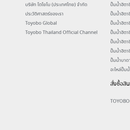
บริษัท โตโยโบ (ประเทศไทย) จำกัด
ปั๊มน้ำฮิต
ประวัติศาสตร์ของเรา
ปั๊มน้ำฮิตา
Toyobo Global
ปั๊มน้ำฮิต
Toyobo Thailand Official Channel
ปั๊มน้ำฮิต
ปั๊มน้ำฮิตา
ปั๊มน้ำฮิตา
ปั๊มน้ำบาด
อะไหล่ปั๊มน
สั่งซื้อส
TOYOBO 