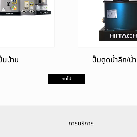
ปั๊มบ้าน
ปั๊มดูดน้ำลึก/น
ถัดไป
การบริการ