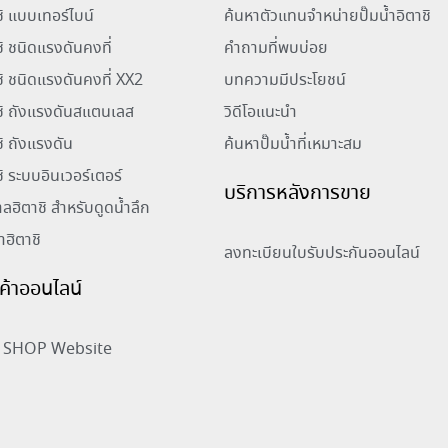
าชิ แบบเทอร์ไบน์
ค้นหาตัวแทนจำหน่ายปั๊มน้ำอิตาชิ
ชิ ชนิดแรงดันคงที่
คำถามที่พบบ่อย
าชิ ชนิดแรงดันคงที่ XX2
บทความมีประโยชน์
าชิ ถังแรงดันสแตนเลส
วิดีโอแนะนำ
ชิ ถังแรงดัน
ค้นหาปั๊มน้ำที่เหมาะสม
ชิ ระบบอินเวอร์เตอร์
บริการหลังการขาย
าลฮิตาชิ สำหรับดูดน้ำลึก
้ำฮิตาชิ
ลงทะเบียนใบรับประกันออนไลน์
ินค้าออนไลน์
SHOP Website