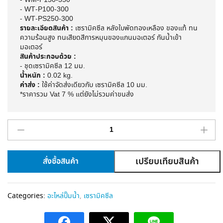
- WM-P150-350
- WT-P100-300
- WT-PS250-300
รายละเอียดสินค้า :
เซรามิค​ซีล หลังใบพัด​ทองเหลือง​ ของแท้ ทน
ความร้อนสูง ทนเสียดสีการหมุนของแกนมอเตอร์​ กันน้ำเข้า
มอเตอร์​
สินค้าประกอบด้วย :
- ชุดเซรามิคซีล 12 มม.
น้ำหนัก :
0.02 kg.
ค่าส่ง :
ใช้ค่าจัดส่งเดียวกับ เซรามิคซีล 10 มม.
*ราคารวม Vat 7 % แต่ยังไม่รวมค่าขนส่ง
เปรียบเทียบสินค้า
สั่งซื้อสินค้า
A
l
Categories:
อะไหล่ปั๊มน้ำ
,
เซรามิคซีล
t
e
r