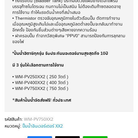
• ถังแรงดัน (Bladder Tank) ประกอบด้วยแผ่นยางไดอะแฟรม
บรรจุก๊าซไนโตรเจน ทนทานไม่เป็นสนิม ไม่ต้องเติมก๊าซตลอดอายุ
การใช้งาน ทำให้แรงดันน้ำคงที่สม่ำเสมอ
• Thermistor ตรวจจับอุณหภูมิภายในตัวเรือนปั๊ม ตัดการทำงาน
เมื่ออุณหภูมิสูงเกินไปและเมื่ออุณหภูมิลดต่ำลงปั๊มจะกลับมาทำงาน
อีกครั้ง ป้องกันชิ้นส่วนต่างๆเสียหายจากความร้อน
• ฝาครอบปั๊ม ทำจากวัสดุพิเศษ “PPV0” สามารถป้องกันการลุกลาม
ของไฟ
*ปั๊มน้ำฮิตาชิทุกรุ่น รับประกันมอเตอร์นานสูงสุดถึง 10ปี
มี 3 รุ่นให้เลือกตามการใช้งาน
• WM-PV250XX2 ( 250 วัตต์ )
• WM-PV400XX2 ( 400 วัตต์ )
• WM-PV750XX2 ( 750 วัตต์ )
สินค้าปั๊มน้ำจัดส่งฟรี
ทั่วประเทศ
*
!
รหัสสินค้า:
WM-PV750XX2
หมวดหมู่:
ปั๊มน้ำอินเวอร์เตอร์ XX2