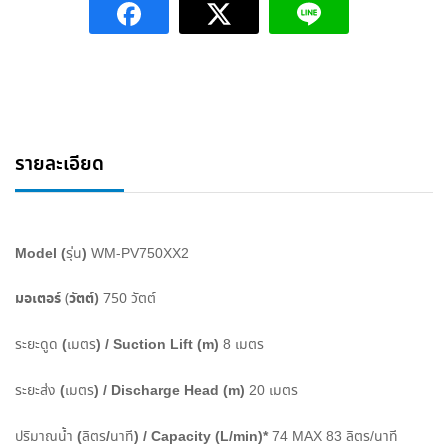
รายละเอียด
Model (
)
รุ่น
WM-PV750XX2
มอเตอร์
วัตต์
)
(
750
วัตต์
(
) / Suction Lift (m)
ระยะดูด
เมตร
8
เมตร
(
) / Discharge Head (m)
ระยะส่ง
เมตร
20
เมตร
(
/
) / Capacity (L/min)*
ปริมาณน้ำ
ลิตร
นาที
74 MAX 83
ลิตร
/
นาที