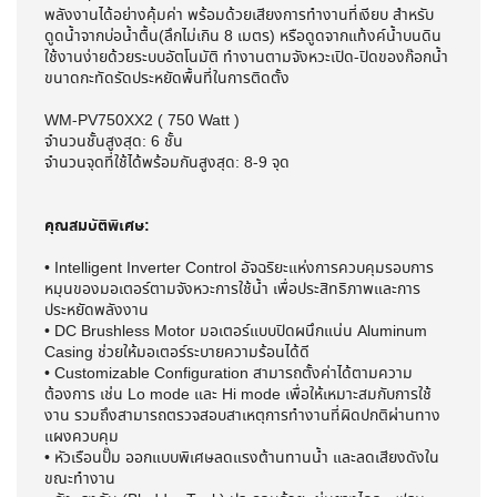
พลังงานได้อย่างคุ้มค่า พร้อมด้วยเสียงการทำงานที่เงียบ สำหรับ
ดูดน้ำจากบ่อน้ำตื้น(ลึกไม่เกิน 8 เมตร) หรือดูดจากแท้งค์น้ำบนดิน
ใช้งานง่ายด้วยระบบอัตโนมัติ ทำงานตามจังหวะเปิด-ปิดของก๊อกน้ำ
ขนาดกะทัดรัดประหยัดพื้นที่ในการติดตั้ง
WM-PV750XX2 ( 750 Watt )
จำนวนชั้นสูงสุด: 6 ชั้น
จำนวนจุดที่ใช้ได้พร้อมกันสูงสุด: 8-9 จุด
คุณสมบัติพิเศษ:
• Intelligent Inverter Control อัจฉริยะแห่งการควบคุมรอบการ
หมุนของมอเตอร์ตามจังหวะการใช้น้ำ เพื่อประสิทธิภาพและการ
ประหยัดพลังงาน
• DC Brushless Motor มอเตอร์แบบปิดผนึกแน่น Aluminum
Casing ช่วยให้มอเตอร์ระบายความร้อนได้ดี
• Customizable Configuration สามารถตั้งค่าได้ตามความ
ต้องการ เช่น Lo mode และ Hi mode เพื่อให้เหมาะสมกับการใช้
งาน รวมถึงสามารถตรวจสอบสาเหตุการทำงานที่ผิดปกติผ่านทาง
แผงควบคุม
• หัวเรือนปั๊ม ออกแบบพิเศษลดแรงต้านทานน้ำ และลดเสียงดังใน
ขณะทำงาน