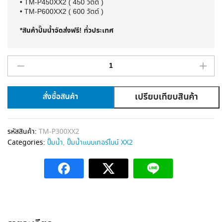
• TM-P450XX2 ( 450 วัตต์ )
• TM-P600XX2 ( 600 วัตต์ )
*สินค้าปั๊มน้ำจัดส่งฟรี! ทั่วประเทศ
เปรียบเทียบสินค้า
สั่งซื้อสินค้า
A
l
รหัสสินค้า:
TM-P300XX2
t
Categories:
ปั๊มน้ำ
,
ปั๊มน้ำแบบเทอร์ไบน์ XX2
e
r
n
a
t
i
v