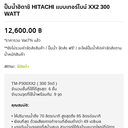
ปั๊มน้ำฮิตาชิ HITACHI แบบเทอร์ไบน์ XX2 300
WATT
12,600.00
฿
*ราคารวม Vat7% แล้ว
**ยังไม่รวมค่าจัดส่งสินค้า / ปั๊มน้ำ จัดส่ง ฟรี! / อะไหล่ปั๊มน้ำคิดค่าจัดส่งตาม
น้ำหนักสินค้า
สถานะ:
มีสินค้า
TM-P300XX2 ( 300 วัตต์ )
จำนวนชั้นที่ใช้ได้สูงสุด: 6 ชั้น
จำนวนจุดที่ใช้น้ำพร้อมกัน: 9 จุด
คุณสมบัติ:
• ให้ปริมาณน้ำถึง 70 ลิตร/นาที สูงสุดถึง 85 ลิตรต่อนาที
• เงียบที่สุด ด้วยเสียงการทำงานที่เงียบต่ำกว่า 49 เดซิเบล
• แรงดันน้ำแรงคงที่สม่ำเสมอ สามารถใช้กับบ้านขนาดใหญ่ที่มีการ