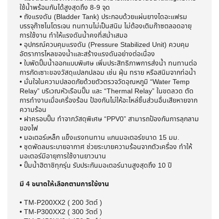
ใช้น้ำพร้อมกันได้สูงสุดถึง 8-9 จุด
• ถังแรงดัน (Bladder Tank) ประกอบด้วยแผ่นยางไดอะแฟรม
บรรจุก๊าซไนโตรเจน ทนทานไม่เป็นสนิม ไม่ต้องเติมก๊าซตลอดอายุ
การใช้งาน ทำให้แรงดันน้ำคงที่สม่ำเสมอ
• อุปกรณ์ควบคุมแรงดัน (Pressure Stabilized Unit) ควบคุม
อัตราการไหลของน้ำและสร้างแรงดันอย่างต่อเนื่อง
• ใบพัดปั๊มน้ำออกแบบพิเศษ เพิ่มประสิทธิภาพการส่งน้ำ ทนทานต่อ
การกัดเซาะของวัสดุแปลกปลอม เช่น ฝุ่น ทราย หรือสนิมจากท่อน้ำ
• มั่นใจในความปลอดภัยด้วยตัวตรวจวัดอุณหภูมิ “Water Temp
Relay” บริเวณหัวเรือนปั๊ม และ “Thermal Relay” ในขดลวด ตัด
การทำงานเมื่อเครื่องร้อน ป้องกันไม่ให้อะไหล่ชิ้นส่วนอื่นเสียหายจาก
ความร้อน
• ฝาครอบปั๊ม ทำจากวัสดุพิเศษ “PPV0” สามารถป้องกันการลุกลาม
ของไฟ
• มอเตอร์เหล็ก แข็งแรงทนทาน แกนมอเตอร์ขนาด 15 มม.
• ชุดพัดลมระบายอากาศ ช่วยระบายความร้อนจากตัวเครื่อง ทำให้
มอเตอร์มีอายุการใช้งานยาวนาน
• ปั๊มน้ำฮิตาชิทุกรุ่น รับประกันมอเตอร์นานสูงสุดถึง 10 ปี
มี 4 ขนาดให้เลือกตามการใช้งาน
• TM-P200XX2 ( 200 วัตต์ )
• TM-P300XX2 ( 300 วัตต์ )