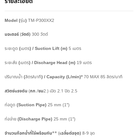
รายละเอียด
e
:
Model (
)
รุ่น
TM-P300XX2
มอเตอร์
วัตต์
)
(
300
วัตต์
(
) / Suction Lift (m)
ระยะดูด
เมตร
5
เมตร
(
) / Discharge Head (m)
ระยะส่ง
เมตร
19
เมตร
(
/
) / Capacity (L/min)*
ปริมาณน้ำ
ลิตร
นาที
70 MAX 85
ลิตร
/
นาที
สวิตซ์แรงดัน
กก
ซม
(
./
2.)
เปิด
2.1
ปิด
2.5
(Suction Pipe)
ท่อดูด
25 mm (1″)
(Discharge Pipe)
ท่อจ่าย
25 mm (1″)
จำนวนก๊อกน้ำที่ใช้พร้อมกัน
เฉลี่ยต่อจุด
)
** (
8-9
จุด