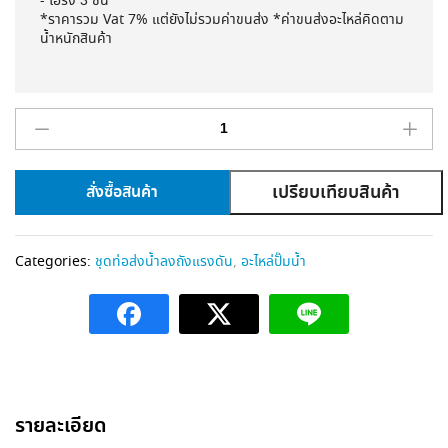
- โอริง 3 ชิ้น
*
ราคารวม
Vat 7%
แต่ยังไม่รวมค่าขนส่ง
*
ค่าขนส่งอะไหล่คิดตาม
น้ำหนักสินค้า
เปรียบเทียบสินค้า
สั่งซื้อสินค้า
A
l
Categories:
ชุดท่อส่งน้ำลงถังแรงดัน
,
อะไหล่ปั๊มน้ำ
t
e
r
n
a
t
i
รายละเอียด
v
e