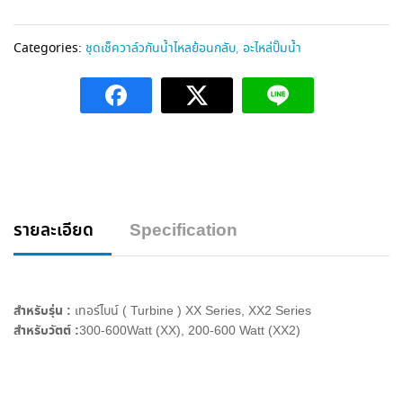
A
l
t
Categories:
ชุดเช็ควาล์วกันน้ำไหลย้อนกลับ
,
อะไหล่ปั๊มน้ำ
e
r
n
a
t
i
v
e
:
รายละเอียด
Specification
สำหรับรุ่น :
เทอร์ไบน์ ( Turbine ) XX Series, XX2 Series
สำหรับวัตต์ :
300-600Watt (XX), 200-600 Watt (XX2)