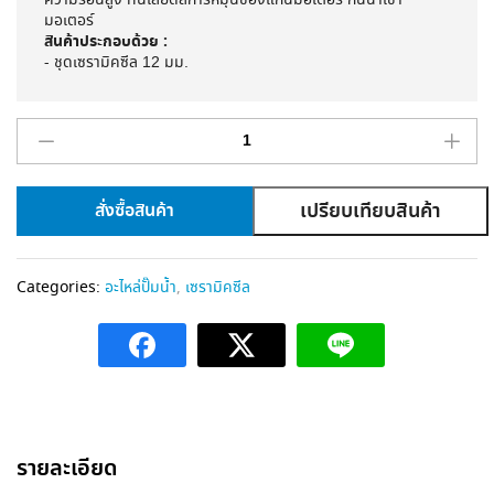
ความร้อนสูง ทนเสียดสีการหมุนของแกนมอเตอร์​ กันน้ำเข้า
มอเตอร์​
สินค้าประกอบด้วย :
- ชุดเซรามิคซีล 12 มม.
เปรียบเทียบสินค้า
สั่งซื้อสินค้า
A
l
Categories:
อะไหล่ปั๊มน้ำ
,
เซรามิคซีล
t
e
r
n
a
t
i
รายละเอียด
v
e