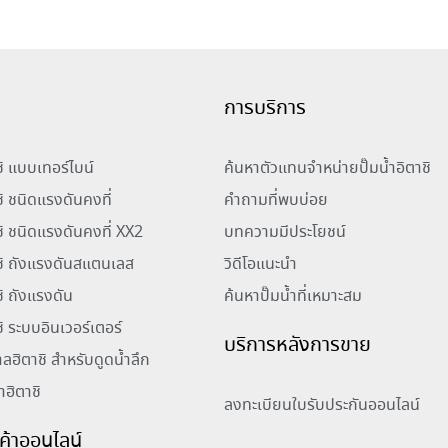
การบริการ
าชิ แบบเทอร์ไบน์
ค้นหาตัวแทนจำหน่ายปั๊มน้ำอิตาชิ
ชิ ชนิดแรงดันคงที่
คำถามที่พบบ่อย
าชิ ชนิดแรงดันคงที่ XX2
บทความมีประโยชน์
าชิ ถังแรงดันสแตนเลส
วิดีโอแนะนำ
ชิ ถังแรงดัน
ค้นหาปั๊มน้ำที่เหมาะสม
ชิ ระบบอินเวอร์เตอร์
บริการหลังการขาย
าลฮิตาชิ สำหรับดูดน้ำลึก
้ำฮิตาชิ
ลงทะเบียนใบรับประกันออนไลน์
ินค้าออนไลน์