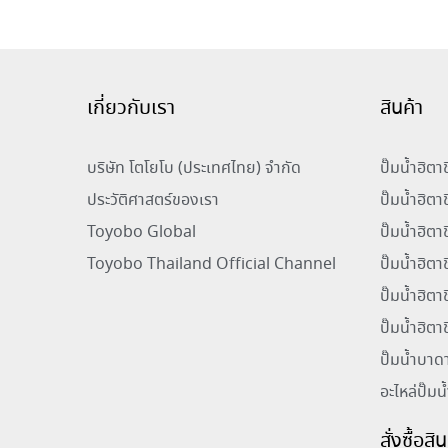
เกี่ยวกับเรา
สินค้า
บริษัท โตโยโบ (ประเทศไทย) จำกัด
ปั๊มน้ำฮิต
ประวัติศาสตร์ของเรา
ปั๊มน้ำฮิตา
Toyobo Global
ปั๊มน้ำฮิต
Toyobo Thailand Official Channel
ปั๊มน้ำฮิต
ปั๊มน้ำฮิตา
ปั๊มน้ำฮิตา
ปั๊มน้ำบาด
อะไหล่ปั๊มน
สั่งซื้อส