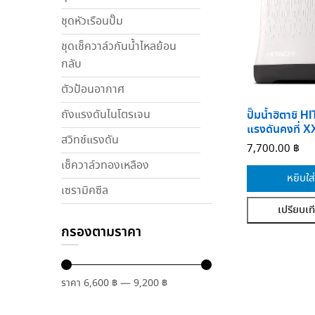
ชุดหัวเรือนปั๊ม
ชุดเช็ควาล์วกันน้ำไหลย้อน
กลับ
ตัวป้อนอากาศ
ถังแรงดันไนโตรเจน
ปั๊มน้ำฮิตาชิ 
แรงดันคงที่ 
สวิทช์แรงดัน
7,700.00
฿
เช็ควาล์วทองเหลือง
หยิบใส
เซรามิคซีล
เปรียบเท
กรองตามราคา
ราคา
6,600 ฿
—
9,200 ฿