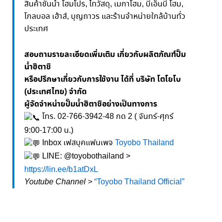
สินค้าชั้นนำ โฮมโปร, ไทวัสดุ, เมกาโฮม, บีเอ็นบี โฮม,
โกลบอล เฮ้าส์, บุญถาวร และร้านจำหน่ายใกล้บ้านทั่ว
ประเทศ
สอบถามรายละเอียดเพิ่มเติม เกี่ยวกับผลิตภัณฑ์ปั๊ม
น้ำฮิตาชิ
หรือปรึกษาเกี่ยวกับการใช้งาน ได้ที่ บริษัท โตโยโบ
(ประเทศไทย) จำกัด
ผู้จัดจำหน่ายปั๊มน้ำฮิตาชิอย่างเป็นทางการ
โทร. 02-766-3942-48 กด 2 ( จันทร์-ศุกร์
9:00-17:00 น.)
Inbox เฟสบุคแฟนเพจ
Toyobo Thailand
LINE: @toyobothailand >
https://lin.ee/b1atDxL
Youtube Channel >
“Toyobo Thailand Official”