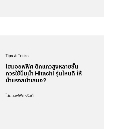
Tips & Tricks
โฮมออฟฟิศ ตึกแถวสูงหลายชั้น
ควรใช้ปั๊มน้ำ Hitachi รุ่นไหนดี ให้
น้ำแรงสม่ำเสมอ?
โฮมออฟฟิศหรือตึ…