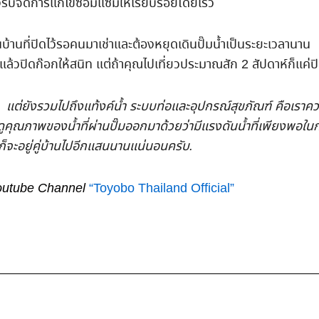
งรีบจัดการแก้ไขซ่อมแซมให้เรียบร้อยโดยเร็ว
่นบ้านที่ปิดไว้รอคนมาเช่าและต้องหยุดเดินปั๊มน้ำเป็นระยะเวลา
แล้วปิดก๊อกให้สนิท แต่ถ้าคุณไปเที่ยวประมาณสัก 2 สัปดาห์ก็แค่
นั้น แต่ยังรวมไปถึงแท้งค์น้ำ ระบบท่อและอุปกรณ์สุขภัณฑ์ คือเรา
ดูคุณภาพของน้ำที่ผ่านปั๊มออกมาด้วยว่ามีแรงดันน้ำที่เพียงพอใน
ก็จะอยู่คู่บ้านไปอีกแสนนานแน่นอนครับ.
ี่ Youtube Channel
“Toyobo Thailand Official”