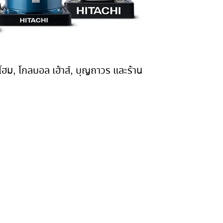
บี โฮม, โกลบอล เฮ้าส์, บุญถาวร และร้าน