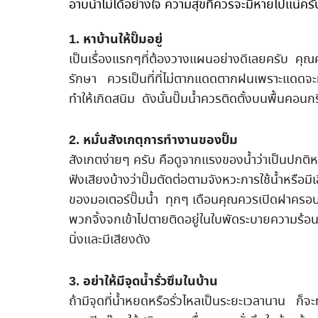
อาบน้ำไม่ได้อย่างใจ ความสุขที่ควรจะมีหายไปแน่ครับ 
1
.
หาบ้านให้ปั๊มอยู่
เป็นเรื่องแรกๆที่ต้องวางแผนอย่างดีเลยครับ คุณคว
รักษา ควรเป็นที่ที่ไม่ตากแดดตากฝนเพราะแดดจะทำ
ทำให้เกิดสนิม ดังนั้นปั๊มน้ำควรติดตั้งบนพื้นคอ
2.
หมั่นสังเกตุการทำงานของปั๊ม
สังเกตง่ายๆ ครับ คือดูจากแรงของน้ำว่าเป็นปกติหร
ฟังเสียงบ้างว่าปั๊มตัดต่อตามจังหวะการใช้น้ำหรือมี
ของมอเตอร์ปั๊มน้ำ ทุกๆ เดือนคุณควรเปิดฝาครอบดู
พวกจิ้งจกเข้าไปตายติดอยู่ในใบพัดระบายความร้อนท
นิ่งและมีเสียงดัง
3
.
อย่าให้มีจุดน้ำรั่วซึมในบ้าน
ถ้ามีจุดที่น้ำหยดหรือรั่วไหลเป็นระยะเวลานาน ก็จะ