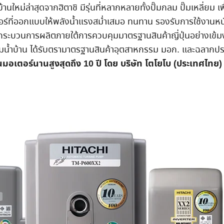
านใหม่ล่าสุดจากฮิตาชิ มีรุ่นที่หลากหลายทั้งปั๊มกลม ปั๊มเหลี่ยม เพื
เตอร์ที่ออกแบบให้พลังน้ำแรงสม่ำเสมอ ทนทาน รองรับการใช้งาน
วยกระบวนการผลิตภายใต้การควบคุมมาตรฐานสินค้าญี่ปุ่นอย่างเข้
มน้ำบ้าน ได้รับตรามาตรฐานสินค้าอุตสาหกรรม มอก. และฉลากปร
กันมอเตอร์นานสูงสุดถึง 10 ปี โดย บริษัท โตโยโบ (ประเทศไทย) 