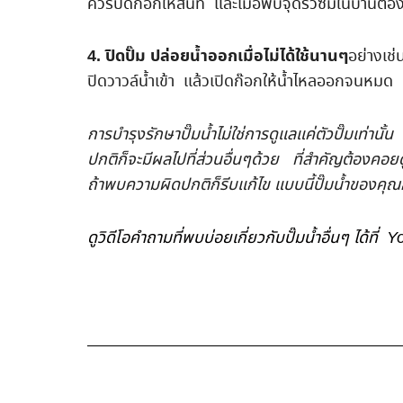
ควรปิดก๊อกให้สนิท และเมื่อพบจุดรั่วซึมในบ้านต้อ
4
.
ปิดปั๊ม ปล่อยน้ำออกเมื่อไม่ได้ใช้นานๆ
อย่างเช
ปิดวาวล์น้ำเข้า แล้วเปิดก๊อกให้น้ำไหลออกจนหมด 
การบำรุงรักษาปั๊มน้ำไม่ใช่การดูแลแค่ตัวปั๊มเท่า
ปกติก็จะมีผลไปที่ส่วนอื่นๆด้วย ที่สำคัญต้องคอย
ถ้าพบความผิดปกติก็รีบแก้ไข แบบนี้ปั๊มน้ำของคุณ
ดูวิดีโอคำถามที่พบบ่อยเกี่ยวกับปั๊มน้ำอื่นๆ ได้ท