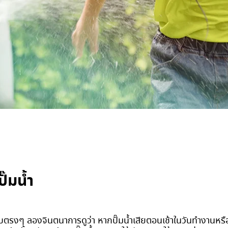
ั๊มน้ำ
นแบบตรงๆ ลองจินตนาการดูว่า หากปั๊มน้ำเสียตอนเช้าในวันทำงานห