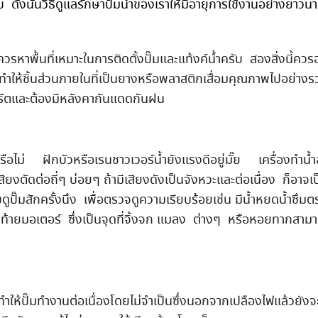
ดังนั้นวิธีดูแลรักษาปั๊มน้ำของเราให้มีอายุการใช้งานอย่างยาวนานจึ
รหาพื้นที่เหมาะในการติดตั้งปั๊มและแท้งค์น้ำครับ สองสิ่งนี้ควร
ให้ชิ้นส่วนภายในที่เป็นยางหรือพลาสติกเสื่อมคุณภาพไปอย่างรว
นกรีตและต้องมีหลังคากันแดดกันฝน
ือไม่ ฝักบัวหรือเรนชาวเวอร์น้ำยังแรงดีอยู่มั๊ย เครื่องทำน้ำอ
เสียงตัดต่อถี่ๆ บ่อยๆ ถ้ามีเสียงดังเป็นจังหวะและต่อเนื่อง ก็อา
ปั๊มสักครั้งนึง เพื่อตรวจดูความเรียบร้อยเช่น มีน้ำหยดน้ำซึมต
้ายมอเตอร์ ซึ่งเป็นจุดที่จิ้งจก แมลง ต่างๆ หรือหอยทากสามารถ
ทำให้ปั๊มทำงานต่อเนื่องโดยไม่จำเป็นซึ่งนอกจากเปลืองไฟแล้วยังจะ