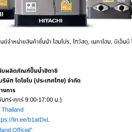
ี่ศูนย์จำหน่ายสินค้าชั้นนำ โฮมโปร, ไทวัสดุ, เมกาโฮม, บีเอ็น
ับผลิตภัณฑ์ปั๊มน้ำฮิตาชิ
่ บริษัท โตโยโบ (ประเทศไทย) จำกัด
นทางการ
นทร์-ศุกร์ 9:00-17:00 น.)
 Thailand
tps://lin.ee/b1atDxL
and Official”