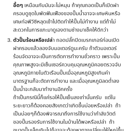
อื้ดๆ
เหมือนกับมันจะไม่หมุน ถ้าคุณถอดเป็นก็เปิดฝา
ครอบดูชุดใบพัดฟันเฟืองของปั๊มน้ำอาจจะเศษหินหรือ
เศษท่อพีวีซีหลุดเข้าไปติดทำให้ปั๊มไม่ทำงาน แต่ถ้าไม่
สะดวกในการแกะมาดูเองตามช่างมาเช็คให้ดีกว่า
ตัวปั๊มร้อนหรือเปล่
า ถอดปลั๊กปิดเบรกเกอร์ก่อนเปิด
ฝาครอบแล้วลองจับมอเตอร์ดูนะครับ ถ้าตัวมอเตอร์
ร้อนจัดอาจจะเป็นการตัดการทำงานขั่วคราว เพราะปั๊ม
คุณภาพสูงจะมีเซ็นเซอร์ควบคุมอุณหภูมิคอยตรวจจับ
อุณหภูมิภายในตัวเรือนปั๊มเมื่ออุณหภูมิสูงเกินค่า
มาตรฐานก็จะตัดการทำงาน และเมื่ออุณหภูมิลดต่ำลง
ปั๊มน้ำจะกลับมาทำงานอีกครั้ง
ถ้าเป็นกรณีนี้ก็แค่รอให้ปั๊มเย็นลงเท่านั้นครับ แต่ใน
ระยะยาวก็ต้องคอยสังเกตว่าเกิดขึ้นบ่อยหรือเปล่า ถ้า
เป็นบ่อยๆก็ต้องพิจารณาถึงการใช้งานว่ากำลังวัตต์
ของปั๊มรองรับการใช้งานในบ้านได้พอหรือเปล่า ถ้า
ขนาดปั๊มเล็กเกินไปก็อาจจะต้องหาทางเปลี่ยนให้ใหญ่ขึ้น