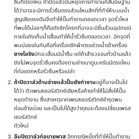
ซึมที่ตรงไหน ถ้าปิดแล้วปั๊มหยุดการทำงานก็สันนิษฐาน
ได้ว่าอาจจะมีการรั่วซึมตรงส่วนไหนสักที่ที่ทำให้ระบบน้ำ
สูญเสียแรงดันจึงทำให้ปั๊มทำงานตลอดเวลา จุดรั่วไหล
ที่พบได้บ่อยๆก็คือถังชักโครกที่อาจจะมีชิ้นส่วนอุปกรณ์
ภายในถังเก็บน้ำเสื่อมทำให้น้ำรั่วซึมตลอดเวลา อีกจุดที่
พบบ่อยเช่นกันคือที่เครื่องซักผ้าตรงช่วงน้ำเข้าเครื่อง
ยางโอริง
มักจะเสื่อมมีน้ำซึม แต่ถ้าสำรวจจนทั่วบ้านแล้ว
ยังไม่พบจุดรั่วซึมคงต้องตามช่างมาดูนะครับมีตรงไหน
ที่ท่อแตกหรือรั่วซึมหรือเปล่า
ถ้าปิดวาล์วด้านจ่ายแล้วปั๊มยังทำงาน
อยู่ก็อาจเป็นไป
ได้ว่า ตัวเพรสเชอร์สวิทซ์เสียหรือค้างทำให้ไม่สั่งให้ปั๊ม
หยุดทำงาน ซึ่งสาเหตุจากเพรสเชอร์สวิทซ์ชำรุดพบ
ค่อนข้างบ่อย และเป็นไปได้สูงว่าคุณจะต้องเปลี่ยนเพรส
เชอร์สวิทช์
ตัวใหม่
ลืมปิดวาล์วท่อบายพาส
อีกกรณีหนึ่งที่ทำให้ปั๊มทำงาน