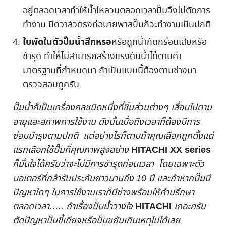
อยู่ตลอดเวลาทำให้น้ำไหลวนตลอดเวลาปั๊มจึงไม่ตัดการ
ทำงาน ปิดวาล์วตรงท่อบายพาสปั๊มก็จะทำงานเป็นปกติ
ใบพัดในตัวปั๊มน้ำสึกหรอ
หรือถูกน้ำกัดกร่อนเสียหรือ
ชำรุด ทำให้ไม่สามารถสร้างแรงดันน้ำได้ตามค่า
มาตรฐานที่กำหนดมา ถ้าเป็นแบบนี้ต้องตามช่างมา
ตรวจสอบดูครับ
ปั๊มน้ำก็เป็นเครื่องกลชนิดหนึ่งที่ชิ้นส่วนต่างๆ เสื่อมไปตาม
อายุและสภาพการใช้งาน ดังนั้นเมื่อถึงเวลาก็ต้องมีการ
ซ่อมบำรุงตามปกติ แต่อย่างไรก็ตามถ้าคุณเลือกถูกตั้งแต่
HITACHI XX series
แรกเลือกใช้ปั๊มที่คุณภาพสูงอย่าง
ก็มั่นใจได้ครับว่าจะไม่มีการชำรุดก่อนเวลา โดยเฉพาะตัว
มอเตอร์ที่กล้ารับประกันยาวนานถึง 10 ปี และถ้าหากปั๊มมี
ปัญหาใดๆ ในการใช้งานเราก็มีช่างพร้อมให้คำปรึกษา
HITACHI
ตลอดเวลา….. ถ้าเรื่องปั๊มน้ำวางใจ
เถอะครับ
ตัดปัญหาปั๊มขี้เกียจหรือปั๊มขยันเกินเหตุไปได้เลย