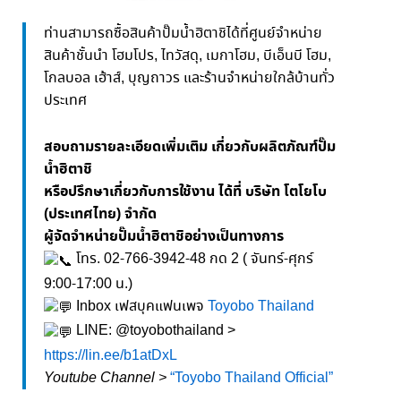
ท่านสามารถซื้อสินค้าปั๊มน้ำฮิตาชิได้ที่ศูนย์จำหน่าย
สินค้าชั้นนำ โฮมโปร, ไทวัสดุ, เมกาโฮม, บีเอ็นบี โฮม,
โกลบอล เฮ้าส์, บุญถาวร และร้านจำหน่ายใกล้บ้านทั่ว
ประเทศ
สอบถามรายละเอียดเพิ่มเติม เกี่ยวกับผลิตภัณฑ์ปั๊ม
น้ำฮิตาชิ
หรือปรึกษาเกี่ยวกับการใช้งาน ได้ที่ บริษัท โตโยโบ
(ประเทศไทย) จำกัด
ผู้จัดจำหน่ายปั๊มน้ำฮิตาชิอย่างเป็นทางการ
โทร. 02-766-3942-48 กด 2 ( จันทร์-ศุกร์
9:00-17:00 น.)
Inbox เฟสบุคแฟนเพจ
Toyobo Thailand
LINE: @toyobothailand >
https://lin.ee/b1atDxL
Youtube Channel >
“Toyobo Thailand Official”