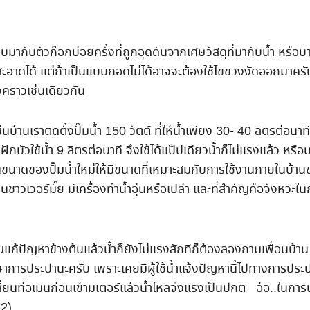
บมากับตัวก๊อกบ่อยครั้งที่ถูกอุดดันจากเศษวัสดุที่มากับน้ำ หรือบาง
ดได้ แต่ถ้าเป็นแบบถอดไม่ได้อาจจะต้องใช้ไขขวงงัดออกมาครับ ร
งคราวเช่นเดียวกัน
นบ้านเราติดตั้งปั๊มน้ำ 150 วัตต์ ที่ให้น้ำเพียง 30- 40 ลิตรต่อนาที
บัวใช้น้ำ 9 ลิตรต่อนาที จึงใช้ได้แป๊ปเดียวน้ำก็ไม่แรงแล้ว หรือ
่ยนขนาดของปั๊มน้ำใหม่ให้มีขนาดที่เหมาะสมกับการใช้งานภายในบ้านข
มีเรนชาวเวอร์มั๊ย มีเครื่องทำน้ำอุ่นหรือเปล่า และที่สำคัญคือจังหวะใ
ณแก้ปัญหาข้างต้นแล้วน้ำก็ยังไม่แรงสักทีก็ต้องลองถามเพื่อนบ้าน
ษาการประปานะครับ เพราะเคยมีผู้ใช้น้ำแจ้งปัญหานี้ไปทางการประปา
่ยนท่อเมนก่อนเข้ามิเตอร์แล้วน้ำไหลจึงแรงเป็นปกติ อ้อ..ในการนี
2)