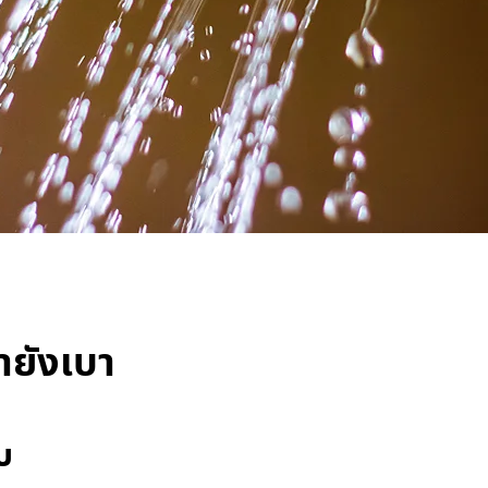
้ำยังเบา
บ