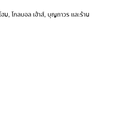
บี โฮม, โกลบอล เฮ้าส์, บุญถาวร และร้าน