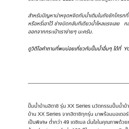
สำหรับปัญหาน่าหงุดหงิดกับน้ำเติมในถังชักโครกที่ช
หรือหรี่เอาไว้ ช่างบิดกลับทีเดียวน้ำไหลแรงเลย ก
ออกจากกระเป๋าเราง่ายๆ นะครับ.
ดูวิดีโอคำถามที่พบบ่อยเกี่ยวกับปั๊มน้ำอื่นๆ ได้ท
ปั๊มน้ำบ้านฮิตาชิ รุ่น XX Series นวัตกรรมปั๊มน้ำบ้า
บ้าน XX Series จากฮิตาชิทุกรุ่น มาพร้อมมอเตอ
เป็นพิเศษ ต่ำกว่า 49 เดซิเบล มั่นใจในคุณภาพด้