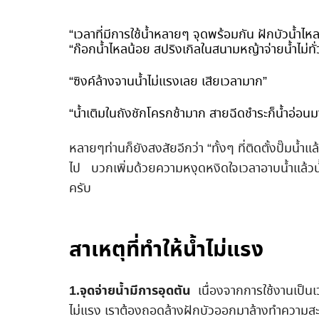
“เวลาที่มีการใช้น้ำหลายๆ จุดพร้อมกัน ฝักบัวน้ำไหลไม
“ก๊อกน้ำไหลน้อย สปริงเกิลในสนามหญ้าจ่ายน้ำไม่ทั่
“ซิงค์ล้างจานน้ำไม่แรงเลย เสียเวลามาก”
“น้ำเติมในถังชักโครกช้ามาก สายฉีดชำระก็น้ำอ่อน
หลายๆท่านก็ยังสงสัยอีกว่า “ทั้งๆ ที่ติดตั้งปั๊มน
ไป บวกเพิ่มด้วยความหงุดหงิดใจเวลาอาบน้ำแล้วน้ำท
ครับ
สาเหตุที่ทำให้น้ำไม่แรง
1
.จุดจ่ายน้ำมีการอุดตัน
เนื่องจากการใช้งานเป็นเ
ไม่แรง เราต้องถอดล้างฝักบัวออกมาล้างทำความสะอาด