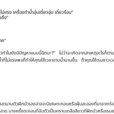
่แรง เครื่องทำน้ำอุ่นเดี๋ยวอุ่น เดี๋ยวร้อน”
วถึง”
มาก”
้ำแล้วทำไมยังมีปัญหาแบบนี้อีกนะ?” ไม่ว่าจะเกิดจากสาเหตุอะไรก็ต
ี่ไม่แรงพอก็ทำให้คุณใช้เวลาอาบน้ำนานขึ้น ถ้าคุณใช้เรนชาวเวอร
วลานานตัวฝักบัวเองอาจจะมีเศษตะกอนหรือฝุ่นละอองที่มาจากท่อน้ำ
 บางครั้งตะกอนที่จับตัวเป็นคราบเกลือสีขาวที่ฝักบัวหรือเรนชาวเ