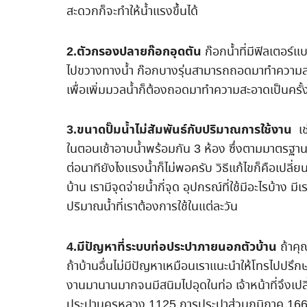
สะดวกก็จะทำให้น้ำแรงขึ้นได้
2.ตัวกรองปลายก๊อกอุดตัน
ก๊อกน้ำที่มีฟิลเตอร์แบ
ไปขวางทางน้ำ ก๊อกบางรุ่นสามารถถอดมาทำความสะอา
เพื่อเพิ่มมวลน้ำก็ต้องถอดมาทำความสะอาดเป็นครั้
3
.ขนาดปั๊มน้ำไม่สัมพันธ์กับปริมาณการใช้งาน
เช่
ในตอนเช้าอาบน้ำพร้อมกัน 3 ห้อง ซึ่งตามมาตรฐานฝัก
ต่อนาทียังไงแรงน้ำก็ไม่พอครับ วิธีแก้ไขก็คือเปลี
บ้าน เรามีจุดจ่ายน้ำกี่จุด อุปกรณ์ที่ใช้มีอะไรบ้าง 
ปริมาณน้ำที่เราต้องการใช้ในแต่ละวัน
4
.มีปัญหาที่ระบบท่อประปาภายนอกตัวบ้าน
ถ้าคุ
ถ้าบ้านอื่นไม่มีปัญหาเหมือนเราแนะนำให้โทรไปปรึก
งานมานานมากจนมีสนิมไปอุดในท่อ เจ้าหน้าที่จึงเปลี
ประปานครหลวง 1125 การประปาส่วนภูมิภาค 166