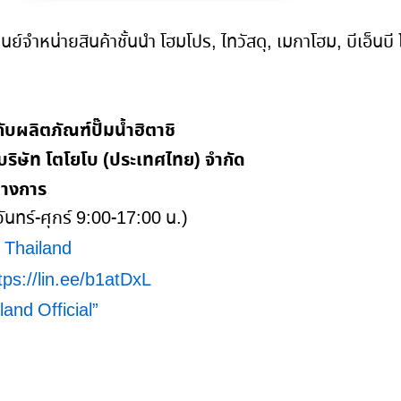
ี่ศูนย์จำหน่ายสินค้าชั้นนำ โฮมโปร, ไทวัสดุ, เมกาโฮม, บีเอ็น
ับผลิตภัณฑ์ปั๊มน้ำฮิตาชิ
่ บริษัท โตโยโบ (ประเทศไทย) จำกัด
นทางการ
นทร์-ศุกร์ 9:00-17:00 น.)
 Thailand
tps://lin.ee/b1atDxL
and Official”