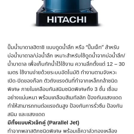
ปั๊มน้ำบาดาลฮิตาชิ แบบดูดน้ำลึก หรือ
“
ปั๊มเจ็ท
”
สำหรับ
บ่อน้ำบาดาล
/
บ่อน้ำลึก เหมาะสำหรับใช้ดูดน้ำจากบ่อน้ำลึก/
น้ำบาดาล เพื่อเก็บกักน้ำไว้ใช้งาน ความลึกตั้งแต่ 12 – 30
เมตร ใช้งานง่ายด้วยระบบอัตโนมัติ ทำงานตามจังหวะ
เปิด-ปิดของก๊อก ตัวถังแรงดันที่ทำจากเหล็กกล้าชนิด
พิเศษ ภายในเคลือบกันสนิมชนิดพิเศษถึง 3 ชั้น เชื่อม
อย่างแน่นหนา พร้อมเคลือบสีเมทัลลิก ป้องกันแสงแดด
ทำให้สามารถทนต่อแรงดันสูง ป้องกันการรั่วซึม ป้องกัน
สนิม และแสงแดด
มีทั้งแบบหัวเจ็ทคู่ (Parallel Jet)
ทำจากพลาสติกชนิดพิเศษ พร้อมเช็ควาล์วทองเหลือง