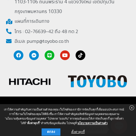
1103-1106 ถนนพระราม 4 แขวงวังใหม่ เขตปทุมวัน
กรุงเทพมหานคร 10330
แผนที่การเดินทาง
โทร : 02-76639-42 ถึง 48 กด 2
อีเมล:
pump@toyobo.co.th
Copyright © 2026 Toyobo (Thailand) Company Limited. All Rights
เราให้ความสำคัญกับความเป็นส่วนตัวของคุณ เว็ปไซต์ของเรามีการจัดเก็บคุกกี้เพื่อมอบประสบการณ์
การใช้งานเว็ปไซต์ของคุณให้ดียิ่งขึ้น เราให้ความสำคัญต่อสิทธิข้อมูลส่วนบุคคลของคุณตาม
Reserved. Powered by
Powerplus
"นโยบายคุ้มครองข้อมูลส่วนบุคคล" โปรดกด “ยอมรับ” หากคุณยินยอมให้เราจัดเก็บคุกกี้ ดูการตั้งค่า
ได้ที่
"ตั้งค่าคุกกี้
” สำหรับข้อมูลเพิ่มเติม โปรดดูที่
นโยบายความเป็นส่วนตัว
ติดต่อเรา
นโยบายความเป็นส่วนตัว
I
แผนผังเว็ปไซต์
ตกลง
ตั้งค่าคุกกี้