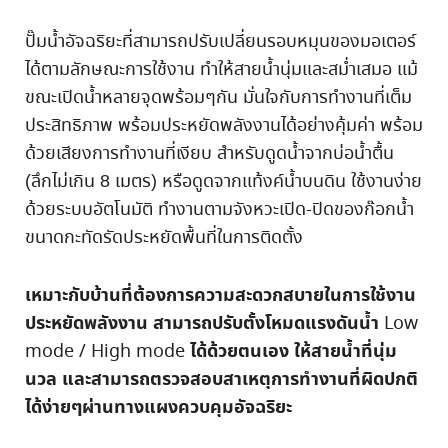
ปั๊มน้ำอัจฉริยะที่สามารถปรับเปลี่ยนรอบหมุนของมอเตอร์
ได้ตามลักษณะการใช้งาน ทำให้สายน้ำนุ่มและสม่ำเสมอ แม้
ขณะเปิดน้ำหลายจุดพร้อมๆกัน มั่นใจกับการทำงานที่เต็ม
ประสิทธิภาพ พร้อมประหยัดพลังงานได้อย่างคุ้มค่า พร้อม
ด้วยเสียงการทำงานที่เงียบ สำหรับดูดน้ำจากบ่อน้ำตื้น
(ลึกไม่เกิน 8 เมตร) หรือดูดจากแท้งค์น้ำบนดิน ใช้งานง่าย
ด้วยระบบอัตโนมัติ ทำงานตามจังหวะเปิด-ปิดของก๊อกน้ำ
ขนาดกะทัดรัดประหยัดพื้นที่ในการติดตั้ง
เหมาะกับบ้านที่ต้องการความสะดวกสบายในการใช้งาน
ประหยัดพลังงาน สามารถปรับตั้งโหมดแรงดันน้ำ
Low
ได้ด้วยตนเอง ให้สายน้ำที่นุ่ม
mode / High mode
นวล และสามารถตรวจสอบสาเหตุการทำงานที่ผิดปกติ
ได้ง่ายๆผ่านทางแผงควบคุมอัจฉริยะ