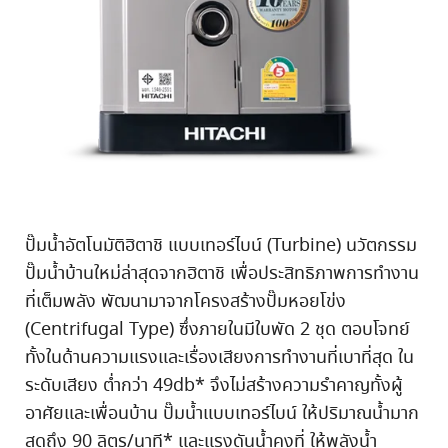
ปั๊มน้ำอัตโนมัติฮิตาชิ แบบเทอร์ไบน์
(Turbine)
นวัตกรรม
ปั๊มน้ำบ้านใหม่ล่าสุดจากฮิตาชิ เพื่อประสิทธิภาพการทำงาน
ที่เต็มพลัง พัฒนามาจากโครงสร้างปั๊มหอยโข่ง
(Centrifugal Type)
ซึ่งภายในมีใบพัด
2
ชุด ตอบโจทย์
ทั้งในด้านความแรงและเรื่องเสียงการทำงานที่เบาที่สุด ใน
ระดับเสียง
ต่ำกว่า
49db*
จึงไม่สร้างความรำคาญทั้งผู้
อาศัยและเพื่อนบ้าน ปั๊มน้ำแบบเทอร์ไบน์ ให้ปริมาณน้ำมาก
สุดถึง
90
ลิตร
/
นาที
*
และแรงดันน้ำคงที่ ให้พลังน้ำ