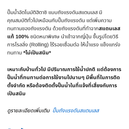
ปั๊มน้ำอัตโนมัติฮิตาชิ แบบถังแรงดันสแตนเลส มี
คุณสมบัติทั่วไปเหมือนกับปั๊มถังแรงดัน แต่เพิ่มความ
สแตนเลส
ทนทานของถังแรงดัน ด้วยถังแรงดันที่ทำจาก
แท้ 100%
ชนิดหนาพิเศษ นำเข้าจากญี่ปุ่น ขึ้นรูปโดยวิธี
การโรลลิ่ง (Rolling) ไร้รอยเชื่อมต่อ ให้น้ำแรง แข็งแกร่ง
*ไม่เป็นสนิม*
ทนทาน
เหมาะกับบ้านทั่วไป มีปริมาณการใช้น้ำปกติ แต่ต้องการ
ปั๊มน้ำที่ทนทานต่อการใช้งานไปนานๆ มีพื้นที่ในการติด
ตั้งจำกัด หรือต้องติดตั้งปั๊มน้ำในที่แจ้งที่เสี่ยงกับการ
เป็นสนิม
ดูรายละเอียดเพิ่มเติม
ปั๊มถังแรงดันสแตนเลส