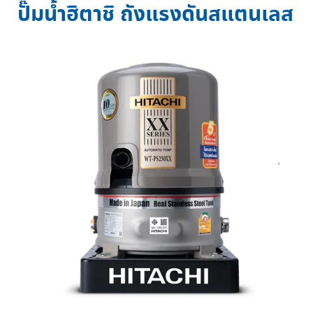
ปั๊มน้ำฮิตาชิ ถังแรงดันสแตนเลส