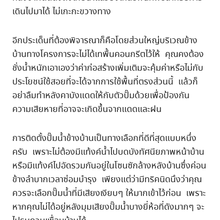
เดินไปมาได้ ไม่เกะกะขวางทาง
อีกประเด็นที่ต้องพิจารณาก็คือโดยส่วนใหญ่บริเวณข้าง
บ้านทางโครงการจะไม่ได้เทพื้นคอนกรีตไว้ให้ คุณคงต้อง
ชั่งน้ำหนักเอาเองว่าค่าก่อสร้างเพิ่มเติมจะคุ้มค่าหรือไม่กับ
ประโยชน์ใช้สอยที่จะได้จากการใช้พื้นที่ตรงส่วนนี้ แล้วก็
อย่าลืมทำหลังคาบังแดดให้กับตัวปั๊มด้วยเพื่อป้องกัน
ความเสียหายที่อาจจะเกิดขึ้นจากแดดและฝน
การติดตั้งปั๊มน้ำข้างบ้านเป็นทางเลือกที่ดีที่สุดแบบหนึ่ง
ครับ เพราะไม่ต้องมีแท้งค์น้ำไปบดบังทัศนียภาพหน้าบ้าน
หรือมีแท้งค์ไปอัดรวมกันอยู่ในโซนซักล้างหลังบ้านซึ่งค่อน
ข้างลำบากเวลาซ่อมบำรุง เพียงแต่ว่ามีทริคนิดนึงว่าคุณ
ควรจะเลือกปั๊มน้ำที่มีเสียงเงียบๆ ให้มากเข้าไว้ก่อน เพราะ
หากคุณไม่ได้อยู่หลังมุมเสียงปั๊มน้ำบางยี่ห้อที่ดังมากๆ จะ