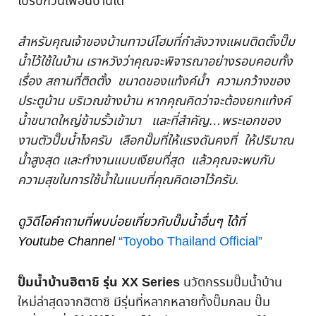
ไปรบกวนเพื่อนบ้านได้
สำหรับคุณเจ้าของบ้านทาวน์โฮมที่กำลังวางแผนติดตั้งปั๊ม
น้ำไว้ใช้ในบ้าน เราหวังว่าคุณจะพิจารณาอย่างรอบคอบทั้ง
เรื่อง สถานที่ติดตั้ง ขนาดของแท้งค์น้ำ ความกว้างของ
ประตูบ้าน บริเวณข้างบ้าน หากคุณคิดว่าจะต้องยกแท้งค์
น้ำขนาดใหญ่ข้ามรั้วเข้ามา และที่สำคัญ…พระเอกของ
งานตัวปั๊มน้ำไงครับ เลือกปั๊มที่ให้แรงดันคงที่ ให้ปริมาณ
น้ำสูงสุด และทำงานแบบเงียบที่สุด แล้วคุณจะพบกับ
ความสุขในการใช้น้ำในแบบที่คุณคิดเอาไว้ครับ.
ดูวิดีโอคำถามที่พบบ่อยเกี่ยวกับปั๊มน้ำอื่นๆ ได้ที่
Youtube Channel
“Toyobo Thailand Official”
ปั๊มน้ำบ้านฮิตาชิ รุ่น XX Series
นวัตกรรมปั๊มน้ำบ้าน
ใหม่ล่าสุดจากฮิตาชิ มีรุ่นที่หลากหลายทั้งปั๊มกลม ปั๊ม