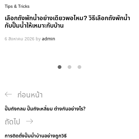
Tips & Tricks
เลือกถังพักน้ำอย่างเดียวพอไหม? วิธีเลือกถังพักน้ำ
กับปั๊มน้ำให้เหมาะกับบ้าน
6 สิงหาคม 2026
by
admin
ก่อนหน้า
ปั๊มถังกลม ปั๊มถังเหลี่ยม ต่างกันอย่างไร?
ถัดไป
การติดตั้งปั๊มน้ำบ้านอย่างถูกวิธี