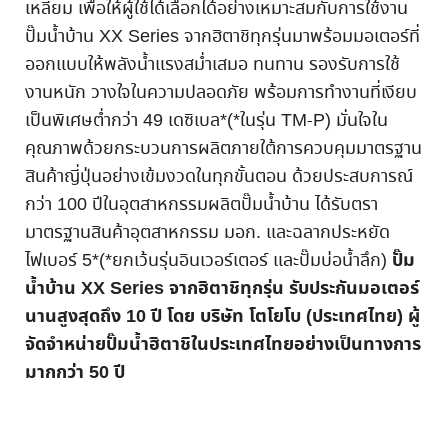
เหลี่ยม เพื่อให้ผู้ใช้ได้เลือกได้อย่างเหมาะสมกับการใช้งาน
ปั๊มน้ำบ้าน XX Series จากฮิตาชิทุกรุ่นมาพร้อมมอเตอร์ที่
ออกแบบให้พลังน้ำแรงสม่ำเสมอ ทนทาน รองรับการใช้
งานหนัก วางใจในความปลอดภัย พร้อมการทำงานที่เงียบ
เป็นพิเศษต่ำกว่า 49 เดซิเบล*(*ในรุ่น TM-P) มั่นใจใน
คุณภาพด้วยกระบวนการผลิตภายใต้การควบคุมมาตรฐาน
สินค้าญี่ปุ่นอย่างเข้มงวดในทุกขั้นตอน ด้วยประสบการณ์
กว่า 100 ปีในอุตสาหกรรมผลิตปั๊มน้ำบ้าน ได้รับตรา
มาตรฐานสินค้าอุตสาหกรรม มอก. และฉลากประหยัด
ปั๊ม
ไฟเบอร์ 5*(*ยกเว้นรุ่นอินเวอร์เตอร์ และปั๊มบ่อน้ำลึก)
น้ำบ้าน XX Series จากฮิตาชิทุกรุ่น รับประกันมอเตอร์
นานสูงสุดถึง 10 ปี โดย บริษัท โตโยโบ (ประเทศไทย) ผู้
จัดจำหน่ายปั๊มน้ำฮิตาชิในประเทศไทยอย่างเป็นทางการ
มากกว่า 50 ปี