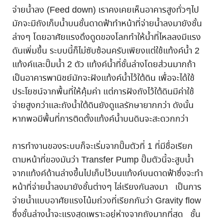
จ่ายน้ำลง (Feed down) เราคงเคยเห็นอาคารสูงทั่วๆไป
มักจะมีถังเก็บน้ำบนชั้นดาดฟ้าทำหน้าที่จ่ายน้ำลงมายังชั้น
ล่างๆ โดยอาศัยแรงดึงดูดของโลกทำให้น้ำที่ไหลลงมีแรง
ดันเพิ่มขึ้น ระบบนี้ก็ไม่ซับซ้อนครับเพียงแต่ใช้แท้งค์น้ำ 2
แท้งค์และปั๊มน้ำ 2 ตัว แท้งค์น้ำที่ชั้นล่างโดยส่วนมากถ้า
เป็นอาคารพานิชย์มักจะฝังแท้งค์น้ำไว้ใต้ดิน เพื่อจะได้ใช้
ประโยชน์จากพื้นที่ให้คุ้มค่า แต่การฝังถังไว้ใต้ดินมีค่าใช้
จ่ายสูงกว่าและถังนํ้าใต้ดินยังดูแลรักษายากกว่า ดังนั้น
หากพอมีพื้นที่การติดตั้งแท้งค์น้ำบนดินจะสะดวกกว่า
การทำงานของระบบก็จะเริ่มจากปั๊มตัวที่ 1 ที่มีชื่อเรียก
ตามหน้าที่ของมันว่า Transfer Pump ปั๊มตัวนี้จะสูบน้ำ
จากแท้งค์ด้านล่างขึ้นไปเก็บไว้บนแท้งค์บนดาดฟ้าซึ่งจะทำ
หน้าที่จ่ายน้ำลงมายังชั้นต่างๆ ไล่เรียงกันลงมา เป็นการ
จ่ายน้ำแบบอาศัยแรงโน้มถ่วงที่เรียกกันว่า Gravity flow
ซึ่งชั้นล่างน้ำจะแรงสุดเพราะอยู่ห่างจากถังมากที่สุด ชั้น