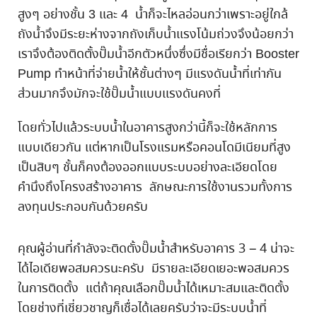
สูงๆ อย่างชั้น 3 และ 4 น้ำก็จะไหลอ่อนกว่าเพราะอยู่ใกล้
ถังน้ำจึงมีระยะห่างจากถังเก็บน้ำแรงโน้มถ่วงจึงน้อยกว่า
เราจึงต้องติดตั้งปั๊มน้ำอีกตัวหนึ่งซึ่งมีชื่อเรียกว่า Booster
Pump ทำหน้าที่จ่ายน้ำให้ชั้นต่างๆ มีแรงดันน้ำที่เท่ากัน
ส่วนมากจึงมักจะใช้ปั๊มน้ำแบบแรงดันคงที่
โดยทั่วไปแล้วระบบน้ำในอาคารสูงกว่านี้ก็จะใช้หลักการ
แบบเดียวกัน แต่หากเป็นโรงแรมหรือคอนโดมีเนียมที่สูง
เป็นสิบๆ ชั้นก็คงต้องออกแบบระบบอย่างละเอียดโดย
คำนึงถึงโครงสร้างอาคาร ลักษณะการใช้งานรวมทั้งการ
ลงทุนประกอบกันด้วยครับ
คุณผู้อ่านที่กำลังจะติดตั้งปั๊มน้ำสำหรับอาคาร 3 – 4 น่าจะ
ได้ไอเดียพอสมควรนะครับ มีรายละเอียดเยอะพอสมควร
ในการติดตั้ง แต่ถ้าคุณเลือกปั๊มน้ำได้เหมาะสมและติดตั้ง
โดยช่างที่เชี่ยวชาญก็เชื่อได้เลยครับว่าจะมีระบบน้ำที่