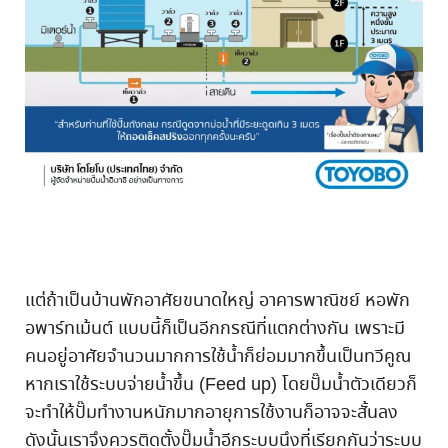
แต่ถ้าเป็นบ้านพักอาศัยขนาดใหญ่ อาคารพาณิชย์ หอพัก
อพาร์ทเม้นต์ แบบนี้ก็เป็นอีกกรณีที่แตกต่างกัน เพราะมี
คนอยู่อาศัยจำนวนมากการใช้น้ำก็ย่อมมากขึ้นเป็นทวีคูณ
หากเราใช้ระบบจ่ายน้ำขึ้น (Feed up) โดยปั๊มน้ำตัวเดียวก็
จะทำให้ปั๊มทำงานหนักมากอายุการใช้งานก็อาจจะสั้นลง
ดังนั้นเราจึงควรติดตั้งปั๊มน้ำอีกระบบนึงที่เรียกกันว่าระบบ