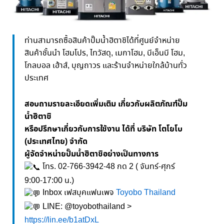
ท่านสามารถซื้อสินค้าปั๊มน้ำฮิตาชิได้ที่ศูนย์จำหน่าย
สินค้าชั้นนำ โฮมโปร, ไทวัสดุ, เมกาโฮม, บีเอ็นบี โฮม,
โกลบอล เฮ้าส์, บุญถาวร และร้านจำหน่ายใกล้บ้านทั่ว
ประเทศ
สอบถามรายละเอียดเพิ่มเติม เกี่ยวกับผลิตภัณฑ์ปั๊ม
น้ำฮิตาชิ
หรือปรึกษาเกี่ยวกับการใช้งาน ได้ที่ บริษัท โตโยโบ
(ประเทศไทย) จำกัด
ผู้จัดจำหน่ายปั๊มน้ำฮิตาชิอย่างเป็นทางการ
โทร. 02-766-3942-48 กด 2 ( จันทร์-ศุกร์
9:00-17:00 น.)
Inbox เฟสบุคแฟนเพจ
Toyobo Thailand
LINE: @toyobothailand >
https://lin.ee/b1atDxL