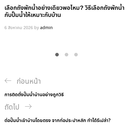
เลือกถังพักน้ำอย่างเดียวพอไหม? วิธีเลือกถังพักน้ำ
กับปั๊มน้ำให้เหมาะกับบ้าน
6 สิงหาคม 2026
by
admin
ก่อนหน้า
การติดตั้งปั๊มน้ำบ้านอย่างถูกวิธี
ถัดไป
ต่อปั๊มน้ำเข้าบ้านโดยตรง จากท่อประปาหลัก ทำได้รึเปล่า?