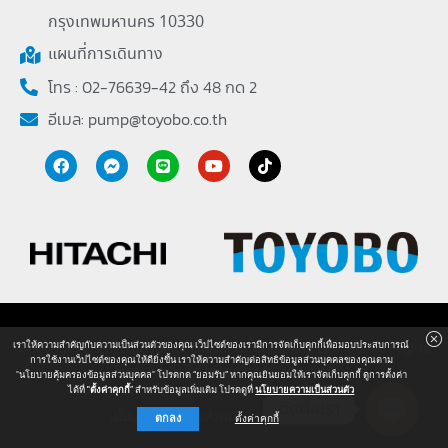
กรุงเทพมหานคร 10330
แผนที่การเดินทาง
โทร : 02-76639-42 ถึง 48 กด 2
อีเมล:
pump@toyobo.co.th
เราให้ความสำคัญกับความเป็นส่วนตัวของคุณ เว็ปไซต์ของเรามีการจัดเก็บคุกกี้เพื่อมอบประสบการณ์
Copyright © 2026 Toyobo (Thailand) Company Limited. All Rights
การใช้งานเว็ปไซต์ของคุณให้ดียิ่งขึ้น เราให้ความสำคัญต่อสิทธิข้อมูลส่วนบุคคลของคุณตาม
Reserved. Powered by
Powerplus
"นโยบายคุ้มครองข้อมูลส่วนบุคคล" โปรดกด “ยอมรับ” หากคุณยินยอมให้เราจัดเก็บคุกกี้ ดูการตั้งค่า
ได้ที่
"ตั้งค่าคุกกี้
” สำหรับข้อมูลเพิ่มเติม โปรดดูที่
นโยบายความเป็นส่วนตัว
ติดต่อเรา
นโยบายความเป็นส่วนตัว
I
แผนผังเว็ปไซต์
ตกลง
ตั้งค่าคุกกี้
O