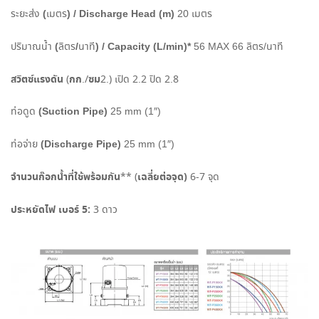
(
) / Discharge Head (m)
ระยะส่ง
เมตร
20
เมตร
(
/
) / Capacity (L/min)*
ปริมาณน้ำ
ลิตร
นาที
56 MAX 66
ลิตร
/
นาที
สวิตซ์แรงดัน
กก
ซม
(
./
2.)
เปิด
2.2
ปิด
2.8
(Suction Pipe)
ท่อดูด
25 mm (1″)
(Discharge Pipe)
ท่อจ่าย
25 mm (1″)
จำนวนก๊อกน้ำที่ใช้พร้อมกัน
เฉลี่ยต่อจุด
)
** (
6-7
จุด
ประหยัดไฟ เบอร์
5:
3
ดาว