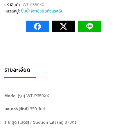
t
รหัสสินค้า:
WT-P350XX
e
หมวดหมู่:
ปั๊มน้ำฮิตาชิชนิดถังแรงดัน
r
n
a
t
i
v
e
:
รายละเอียด
Model (
)
รุ่น
WT-P350XX
มอเตอร์
วัตต์
)
(
350
วัตต์
(
) / Suction Lift (m)
ระยะดูด
เมตร
8
เมตร