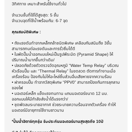
3ทิศทาง เหมาะสำหรับใช้งานทั่วไป
จำนวนชั้นที่ใช้ได้สูงสุด: 5 ชั้น
จำนวนจุดที่ใช้น้ำพร้อมกัน: 6-7 จุด
คุณสมบัติพิเศษ :
• ถังแรงดันทำจากเหล็กกล้าชนิดพิเศษ เคลือบกันสนิมถึง 3ชั้น
สามารถทนต่อแรงดันและการรั่วซึมได้ดี
• ใบพัดปั๊มน้ำออกแบบใหม่เป็นรูปพีระมิด (Pyramid Shape) ให้
ปริมาณน้ำมากขึ้นกว่าเดิม/
• ปลอดภัยด้วยตัวตรวจวัดอุณหภูมิ “Water Temp Relay” บริเวณ
หัวเรือนปั๊ม และ “Thermal Relay” ในขดลวด ตัดการทำงานเมื่อ
เครื่องร้อน ป้องกันไม่ให้อะไหล่ชิ้นส่วนอื่นเสียหายจากความร้อน
• ฝาครอบปั๊ม ทำจากวัสดุพิเศษ “PPV0” สามารถป้องกันการลุกลาม
ของไฟ
• มอเตอร์เหล็ก แข็งแรงทนทาน แกนมอเตอร์ขนาด 12 มม.
ออกแบบให้มีกำลังส่งน้ำได้แรงกว่า/
• ชุดพัดลมระบายอากาศ ช่วยระบายความร้อนจากตัวเครื่อง ทำให้
มอเตอร์มีอายุการใช้งานยาวนาน
*ปั๊มน้ำฮิตาชิทุกรุ่น รับประกันมอเตอร์นานสูงสุดถึง 10ปี