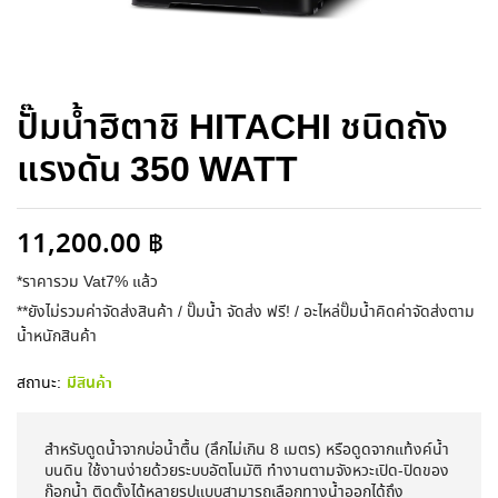
ปั๊มน้ำฮิตาชิ HITACHI ชนิดถัง
แรงดัน 350 WATT
11,200.00
฿
*ราคารวม Vat7% แล้ว
**ยังไม่รวมค่าจัดส่งสินค้า / ปั๊มน้ำ จัดส่ง ฟรี! / อะไหล่ปั๊มน้ำคิดค่าจัดส่งตาม
น้ำหนักสินค้า
สถานะ:
มีสินค้า
สำหรับดูดน้ำจากบ่อน้ำตื้น (ลึกไม่เกิน 8 เมตร) หรือดูดจากแท้งค์น้ำ
บนดิน ใช้งานง่ายด้วยระบบอัตโนมัติ ทำงานตามจังหวะเปิด-ปิดของ
ก๊อกน้ำ ติดตั้งได้หลายรูปแบบสามารถเลือกทางน้ำออกได้ถึง