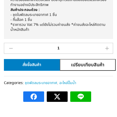
ความร้อนออกจากตัวเครื่อง ยืดอายุการใช้งานของมอเตอร์ให้เครื่อง
ทำงานอย่างมีประสิทธิภาพ
สินค้าประกอบด้วย :
- ชุดใบพัดลมระบายอากาศ 1 ชิ้น
- กิ๊บล๊อค 1 ชิ้น
*
ราคารวม
Vat 7%
แต่ยังไม่รวมค่าขนส่ง
*
ค่าขนส่งอะไหล่คิดตาม
น้ำหนักสินค้า
เปรียบเทียบสินค้า
สั่งซื้อสินค้า
A
l
Categories:
ชุดพัดลมระบายอากาศ
,
อะไหล่ปั๊มน้ำ
t
e
r
n
a
t