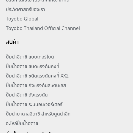
บริษัท โตโยโบ (ประเทศไทย) จำกัด
ประวัติศาสตร์ของเรา
Toyobo Global
Toyobo Thailand Official Channel
สินค้า
ปั๊มน้ำฮิตาชิ แบบเทอร์ไบน์
ปั๊มน้ำฮิตาชิ ชนิดแรงดันคงที่
ปั๊มน้ำฮิตาชิ ชนิดแรงดันคงที่ XX2
ปั๊มน้ำฮิตาชิ ถังแรงดันสแตนเลส
ปั๊มน้ำฮิตาชิ ถังแรงดัน
ปั๊มน้ำฮิตาชิ ระบบอินเวอร์เตอร์
ปั๊มน้ำบาดาลฮิตาชิ สำหรับดูดน้ำลึก
อะไหล่ปั๊มน้ำฮิตาชิ