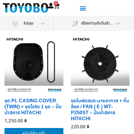
0
เรียงตามลำดับล่าสุด
Filter
ชุด PL CASING COVER
ชุดใบพัดลมระบายอากาศ + กิ๊บ
(TWIN) + ชุดโอริง 1 ชุด – ปั๊ม
ล๊อค / FAN ( E ) WT-
น้ำฮิตาชิ HITACHI
P250ST – ปั๊มน้ำฮิตาชิ
HITACHI
1,250.00
฿
220.00
฿
หยิบใส่ตะกร้า