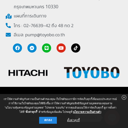
กรุงเทพมหานคร 10330
แผนที่การเดินทาง
โทร : 02-76639-42 ถึง 48 กด 2
อีเมล:
pump@toyobo.co.th
Copyright © 2026 Toyobo (Thailand) Company Limited. All Rights
เราให้ความสำคัญกับความเป็นส่วนตัวของคุณ เว็ปไซต์ของเรามีการจัดเก็บคุกกี้เพื่อมอบประสบการณ์
การใช้งานเว็ปไซต์ของคุณให้ดียิ่งขึ้น เราให้ความสำคัญต่อสิทธิข้อมูลส่วนบุคคลของคุณตาม
Reserved. Powered by
Powerplus
"นโยบายคุ้มครองข้อมูลส่วนบุคคล" โปรดกด “ยอมรับ” หากคุณยินยอมให้เราจัดเก็บคุกกี้ ดูการตั้งค่า
ได้ที่
"ตั้งค่าคุกกี้
” สำหรับข้อมูลเพิ่มเติม โปรดดูที่
นโยบายความเป็นส่วนตัว
ติดต่อเรา
นโยบายความเป็นส่วนตัว
I
แผนผังเว็ปไซต์
ตกลง
ตั้งค่าคุกกี้