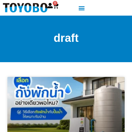
0
draft