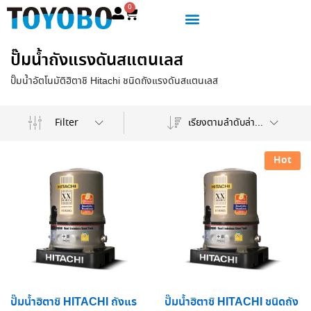
0
ปั๊มน้ำถังแรงดันสแตนเลส
ปั๊มน้ำอัตโนมัติฮิตาชิ Hitachi ชนิดถังแรงดันสแตนเลส
เรียงตามลำดับล่าสุด
Filter
Hot
ปั๊มน้ำฮิตาชิ HITACHI ถังแร
ปั๊มน้ำฮิตาชิ HITACHI ชนิดถัง