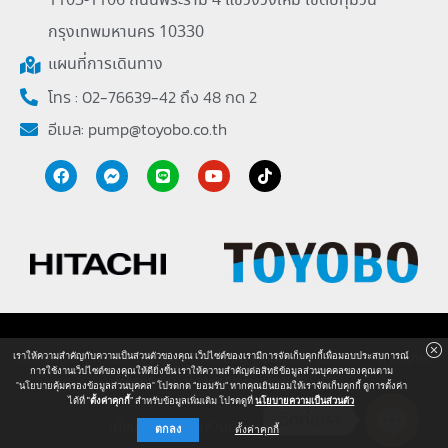
1103-1106 ถนนพระราม 4 แขวงวังใหม่ เขตปทุมวัน
กรุงเทพมหานคร 10330
แผนที่การเดินทาง
โทร : 02-76639-42 ถึง 48 กด 2
อีเมล:
pump@toyobo.co.th
Copyright © 2026 Toyobo (Thailand) Company Limited. All Rights
เราให้ความสำคัญกับความเป็นส่วนตัวของคุณ เว็ปไซต์ของเรามีการจัดเก็บคุกกี้เพื่อมอบประสบการณ์
การใช้งานเว็ปไซต์ของคุณให้ดียิ่งขึ้น เราให้ความสำคัญต่อสิทธิข้อมูลส่วนบุคคลของคุณตาม
Reserved. Powered by
Powerplus
"นโยบายคุ้มครองข้อมูลส่วนบุคคล" โปรดกด “ยอมรับ” หากคุณยินยอมให้เราจัดเก็บคุกกี้ ดูการตั้งค่า
ได้ที่
"ตั้งค่าคุกกี้
” สำหรับข้อมูลเพิ่มเติม โปรดดูที่
นโยบายความเป็นส่วนตัว
ติดต่อเรา
นโยบายความเป็นส่วนตัว
I
แผนผังเว็ปไซต์
ตกลง
ตั้งค่าคุกกี้