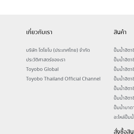
เกี่ยวกับเรา
สินค้า
บริษัท โตโยโบ (ประเทศไทย) จำกัด
ปั๊มน้ำฮิต
ประวัติศาสตร์ของเรา
ปั๊มน้ำฮิตา
Toyobo Global
ปั๊มน้ำฮิต
Toyobo Thailand Official Channel
ปั๊มน้ำฮิต
ปั๊มน้ำฮิตา
ปั๊มน้ำฮิตา
ปั๊มน้ำบาด
อะไหล่ปั๊มน
สั่งซื้อส