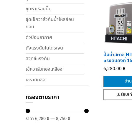
ชุดหัวเรือนปั๊ม
ชุดเช็ควาล์วกันน้ำไหลย้อน
กลับ
ตัวป้อนอากาศ
ถังแรงดันไนโตรเจน
ปั๊มน้ำฮิตาชิ 
สวิทช์แรงดัน
แรงดันคงที่ 
6,280.00
฿
เช็ควาล์วทองเหลือง
เซรามิคซีล
อ่าน
เปรียบเท
กรองตามราคา
ราคา
6,280 ฿
—
8,750 ฿