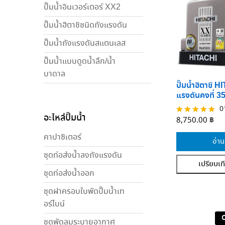
ปั๊มน้ำอินเวอร์เตอร์ XX2
ปั๊มน้ำฮิตาชิชนิดถังแรงดัน
ปั๊มน้ำถังแรงดันสแตนเลส
ปั๊มน้ำแบบดูดน้ำลึก/น้ำ
บาดาล
ปั๊มน้ำฮิตาชิ 
แรงดันคงที่ 
0
อะไหล่ปั๊มน้ำ
ให้คะแนน
8,750.00
฿
5.00
ตั้งแต่ 1-5
คาปาซิเตอร์
อ่าน
คะแนน
ชุดท่อส่งน้ำลงถังแรงดัน
เปรียบเท
ชุดท่อส่งน้ำออก
ชุดฝาครอบใบพัดปั๊มน้ำเท
อร์ไบน์
ชุดพัดลมระบายอากาศ