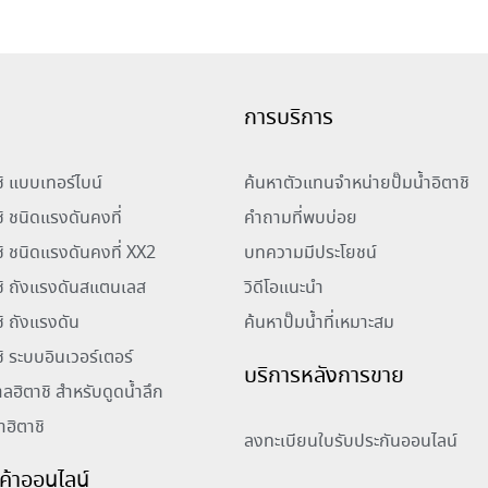
การบริการ
าชิ แบบเทอร์ไบน์
ค้นหาตัวแทนจำหน่ายปั๊มน้ำอิตาชิ
ชิ ชนิดแรงดันคงที่
คำถามที่พบบ่อย
าชิ ชนิดแรงดันคงที่ XX2
บทความมีประโยชน์
าชิ ถังแรงดันสแตนเลส
วิดีโอแนะนำ
ชิ ถังแรงดัน
ค้นหาปั๊มน้ำที่เหมาะสม
ชิ ระบบอินเวอร์เตอร์
บริการหลังการขาย
าลฮิตาชิ สำหรับดูดน้ำลึก
้ำฮิตาชิ
ลงทะเบียนใบรับประกันออนไลน์
ินค้าออนไลน์