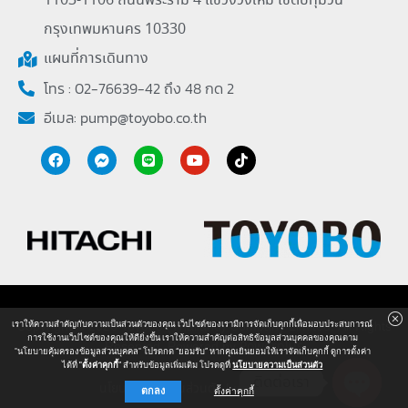
1103-1106 ถนนพระราม 4 แขวงวังใหม่ เขตปทุมวัน
กรุงเทพมหานคร 10330
แผนที่การเดินทาง
โทร : 02-76639-42 ถึง 48 กด 2
อีเมล:
pump@toyobo.co.th
Copyright © 2026 Toyobo (Thailand) Company Limited. All Rights
เราให้ความสำคัญกับความเป็นส่วนตัวของคุณ เว็ปไซต์ของเรามีการจัดเก็บคุกกี้เพื่อมอบประสบการณ์
การใช้งานเว็ปไซต์ของคุณให้ดียิ่งขึ้น เราให้ความสำคัญต่อสิทธิข้อมูลส่วนบุคคลของคุณตาม
Reserved. Powered by
Powerplus
"นโยบายคุ้มครองข้อมูลส่วนบุคคล" โปรดกด “ยอมรับ” หากคุณยินยอมให้เราจัดเก็บคุกกี้ ดูการตั้งค่า
ได้ที่
"ตั้งค่าคุกกี้
” สำหรับข้อมูลเพิ่มเติม โปรดดูที่
นโยบายความเป็นส่วนตัว
ติดต่อเรา
นโยบายความเป็นส่วนตัว
I
แผนผังเว็ปไซต์
ตกลง
ตั้งค่าคุกกี้