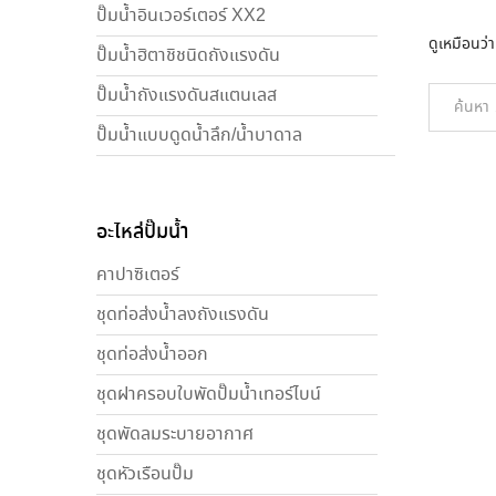
ปั๊มน้ำอินเวอร์เตอร์ XX2
ดูเหมือนว่
ปั๊มน้ำฮิตาชิชนิดถังแรงดัน
ปั๊มน้ำถังแรงดันสแตนเลส
ปั๊มน้ำแบบดูดน้ำลึก/น้ำบาดาล
อะไหล่ปั๊มน้ำ
คาปาซิเตอร์
ชุดท่อส่งน้ำลงถังแรงดัน
ชุดท่อส่งน้ำออก
ชุดฝาครอบใบพัดปั๊มน้ำเทอร์ไบน์
ชุดพัดลมระบายอากาศ
ชุดหัวเรือนปั๊ม