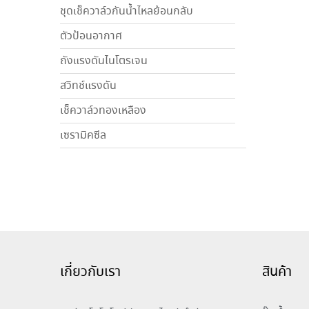
ชุดเช็ควาล์วกันน้ำไหลย้อนกลับ
ตัวป้อนอากาศ
ถังแรงดันไนโตรเจน
สวิทช์แรงดัน
เช็ควาล์วทองเหลือง
เซรามิคซีล
เกี่ยวกับเรา
สินค้า