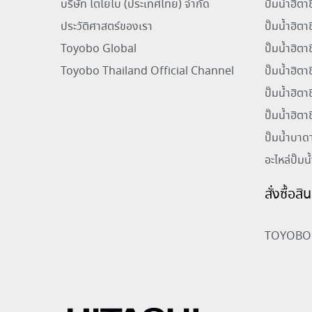
บริษัท โตโยโบ (ประเทศไทย) จำกัด
ปั๊มน้ำฮิต
ประวัติศาสตร์ของเรา
ปั๊มน้ำฮิตา
Toyobo Global
ปั๊มน้ำฮิต
Toyobo Thailand Official Channel
ปั๊มน้ำฮิต
ปั๊มน้ำฮิตา
ปั๊มน้ำฮิตา
ปั๊มน้ำบาด
อะไหล่ปั๊มน
สั่งซื้อส
TOYOBO 