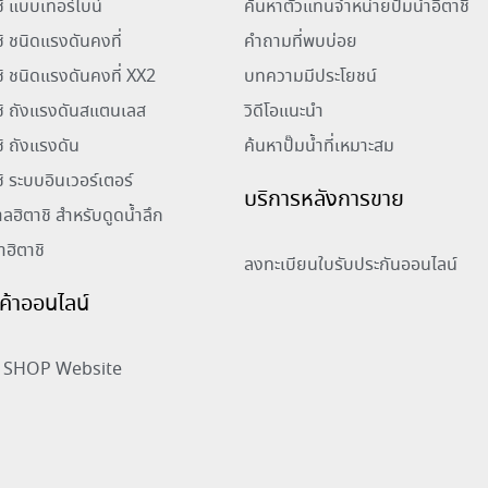
าชิ แบบเทอร์ไบน์
ค้นหาตัวแทนจำหน่ายปั๊มน้ำอิตาชิ
ชิ ชนิดแรงดันคงที่
คำถามที่พบบ่อย
าชิ ชนิดแรงดันคงที่ XX2
บทความมีประโยชน์
าชิ ถังแรงดันสแตนเลส
วิดีโอแนะนำ
ชิ ถังแรงดัน
ค้นหาปั๊มน้ำที่เหมาะสม
ชิ ระบบอินเวอร์เตอร์
บริการหลังการขาย
าลฮิตาชิ สำหรับดูดน้ำลึก
้ำฮิตาชิ
ลงทะเบียนใบรับประกันออนไลน์
ินค้าออนไลน์
SHOP Website