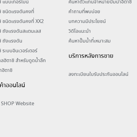
าชิ แบบเทอร์ไบน์
ค้นหาตัวแทนจำหน่ายปั๊มน้ำอิตาชิ
ชิ ชนิดแรงดันคงที่
คำถามที่พบบ่อย
าชิ ชนิดแรงดันคงที่ XX2
บทความมีประโยชน์
าชิ ถังแรงดันสแตนเลส
วิดีโอแนะนำ
ชิ ถังแรงดัน
ค้นหาปั๊มน้ำที่เหมาะสม
ชิ ระบบอินเวอร์เตอร์
บริการหลังการขาย
าลฮิตาชิ สำหรับดูดน้ำลึก
้ำฮิตาชิ
ลงทะเบียนใบรับประกันออนไลน์
ินค้าออนไลน์
SHOP Website