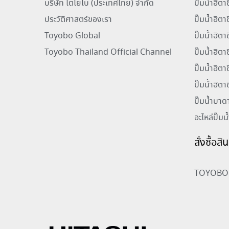
บริษัท โตโยโบ (ประเทศไทย) จำกัด
ปั๊มน้ำฮิต
ประวัติศาสตร์ของเรา
ปั๊มน้ำฮิตา
Toyobo Global
ปั๊มน้ำฮิต
Toyobo Thailand Official Channel
ปั๊มน้ำฮิต
ปั๊มน้ำฮิตา
ปั๊มน้ำฮิตา
ปั๊มน้ำบาด
อะไหล่ปั๊มน
สั่งซื้อส
TOYOBO 