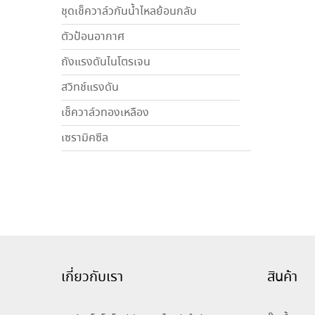
ชุดเช็ควาล์วกันน้ำไหลย้อนกลับ
ตัวป้อนอากาศ
ถังแรงดันไนโตรเจน
สวิทช์แรงดัน
เช็ควาล์วทองเหลือง
เซรามิคซีล
เกี่ยวกับเรา
สินค้า