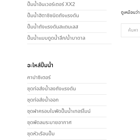
ปั๊มน้ำอินเวอร์เตอร์ XX2
ดูเหมือนว่
ปั๊มน้ำฮิตาชิชนิดถังแรงดัน
ปั๊มน้ำถังแรงดันสแตนเลส
ปั๊มน้ำแบบดูดน้ำลึก/น้ำบาดาล
อะไหล่ปั๊มน้ำ
คาปาซิเตอร์
ชุดท่อส่งน้ำลงถังแรงดัน
ชุดท่อส่งน้ำออก
ชุดฝาครอบใบพัดปั๊มน้ำเทอร์ไบน์
ชุดพัดลมระบายอากาศ
ชุดหัวเรือนปั๊ม