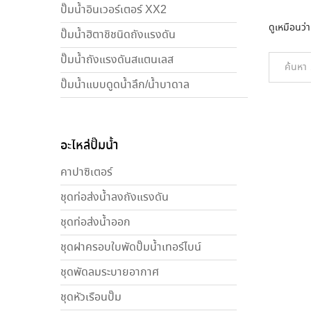
ปั๊มน้ำอินเวอร์เตอร์ XX2
ดูเหมือนว่
ปั๊มน้ำฮิตาชิชนิดถังแรงดัน
ปั๊มน้ำถังแรงดันสแตนเลส
ปั๊มน้ำแบบดูดน้ำลึก/น้ำบาดาล
อะไหล่ปั๊มน้ำ
คาปาซิเตอร์
ชุดท่อส่งน้ำลงถังแรงดัน
ชุดท่อส่งน้ำออก
ชุดฝาครอบใบพัดปั๊มน้ำเทอร์ไบน์
ชุดพัดลมระบายอากาศ
ชุดหัวเรือนปั๊ม