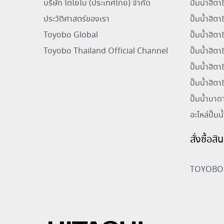
บริษัท โตโยโบ (ประเทศไทย) จำกัด
ปั๊มน้ำฮิต
ประวัติศาสตร์ของเรา
ปั๊มน้ำฮิตา
Toyobo Global
ปั๊มน้ำฮิต
Toyobo Thailand Official Channel
ปั๊มน้ำฮิต
ปั๊มน้ำฮิตา
ปั๊มน้ำฮิตา
ปั๊มน้ำบาด
อะไหล่ปั๊มน
สั่งซื้อส
TOYOBO 