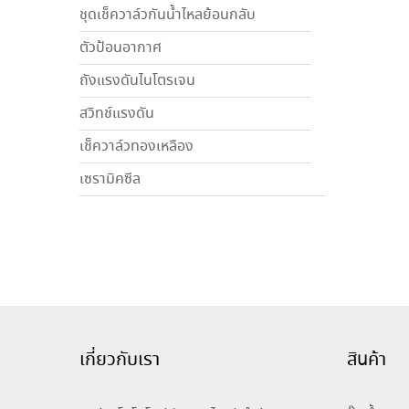
ชุดเช็ควาล์วกันน้ำไหลย้อนกลับ
ตัวป้อนอากาศ
ถังแรงดันไนโตรเจน
สวิทช์แรงดัน
เช็ควาล์วทองเหลือง
เซรามิคซีล
เกี่ยวกับเรา
สินค้า