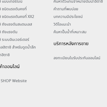
าชิ แบบเทอร์ไบน์
ค้นหาตัวแทนจำหน่ายปั๊มน้ำอิตาชิ
ชิ ชนิดแรงดันคงที่
คำถามที่พบบ่อย
าชิ ชนิดแรงดันคงที่ XX2
บทความมีประโยชน์
าชิ ถังแรงดันสแตนเลส
วิดีโอแนะนำ
ชิ ถังแรงดัน
ค้นหาปั๊มน้ำที่เหมาะสม
ชิ ระบบอินเวอร์เตอร์
บริการหลังการขาย
าลฮิตาชิ สำหรับดูดน้ำลึก
้ำฮิตาชิ
ลงทะเบียนใบรับประกันออนไลน์
ินค้าออนไลน์
SHOP Website